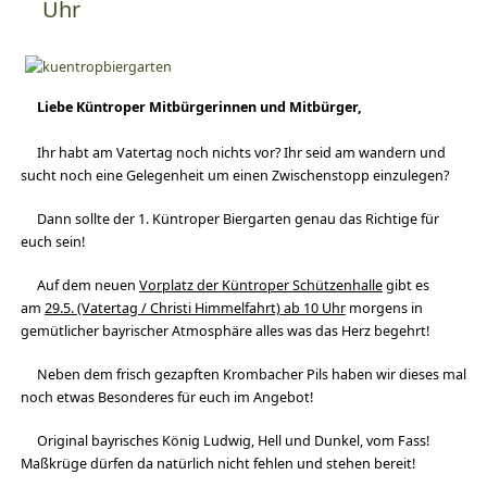
Uhr
Liebe
Küntroper
Mitbürgerinnen und Mitbürger,
Ihr habt am Vatertag noch nichts vor? Ihr seid am wandern und
sucht noch eine Gelegenheit um einen Zwischenstopp einzulegen?
Dann sollte der 1.
Küntroper
Biergarten genau das Richtige für
euch sein!
Auf dem neuen
Vorplatz der
Küntroper
Schützenhalle
gibt es
am
29.5. (Vatertag / Christi Himmelfahrt) ab 10 Uhr
morgens in
gemütlicher bayrischer Atmosphäre alles was das Herz begehrt!
Neben dem frisch gezapften Krombacher Pils h
aben wir dieses mal
noch etwas B
esonderes für euch im Angebot!
Original bayrisches König Ludwig, Hell und Dunkel, vom Fass!
Maßkrüge dürfen da natürlich nicht fehlen und stehen bereit!