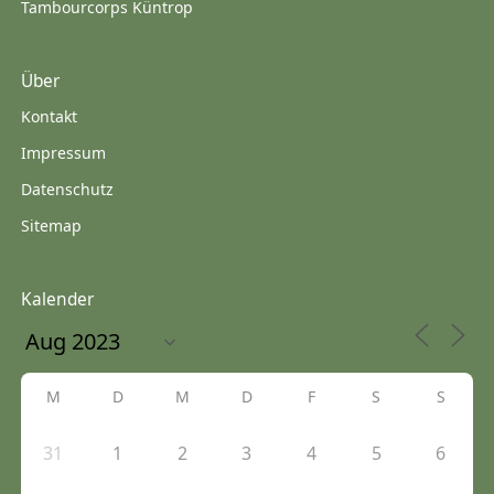
Tambourcorps Küntrop
Über
Kontakt
Impressum
Datenschutz
Sitemap
Kalender
M
D
M
D
F
S
S
31
1
2
3
4
5
6