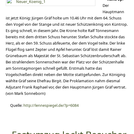
Der
Hauptmann
ist jetzt König: Jürgen Gräf holte um 10.46 Uhr mit dem 64. Schuss
den Vogel von der Stange und ist neuer Schützenkönig von Küntrop.
Es ging schnell, in diesem Jahr. Die Krone holte Ralf Tönnesmann
bereits mit dem dritten Schuss herunter. Stefan Schulte stockte das
Herz, als er den 59. Schuss abfeuerte, der dem Vogel teilte. Der linke
Flügel flog samt Zepter und Apfel herunter. Gräf löst damit Rainer
Grünebaum als Majestät der St. Sebastian Schützenbruderschaft ab.
Bei strahlendem Sonnenschein war der Platz vor der Schützenhalle
am Sonntagmorgen schnell gefüllt. Erstmals hatte das
Vogelschießen direkt neben der Motte stattgefunden. Zur Königing
wählte Gräf seine Ehefrau Birgit. Die Proklamation nahm diesmal
Adjutant Frank Raphael vor, der den Hauptmann Jürgen Gräf vertrat.
(von Mark Sonneborn)
Quelle:
http://lennespiegel.de/?p=6084