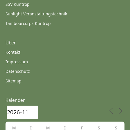
SSV Küntrop
Sunlight Veranstaltungstechnik
Tambourcorps Küntrop
Über
Kontakt
Impressum
Datenschutz
Sitemap
Kalender
M
D
M
D
F
S
S