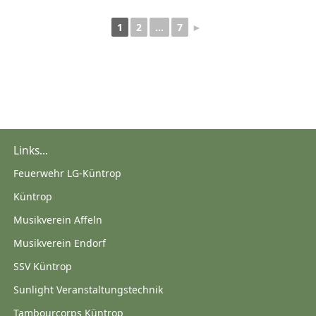
1
2
...
7
►
Links...
Feuerwehr LG-Küntrop
Küntrop
Musikverein Affeln
Musikverein Endorf
SSV Küntrop
Sunlight Veranstaltungstechnik
Tambourcorps Küntrop