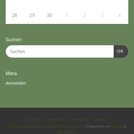
28
29
30
1
2
3
4
Suchen
OK
Meta
Anmelden
Kontakt
Impressum
Datenschutz
Sitemap
St. Sebastian Schützenbruderschaft Küntrop e.V.
| Präsentiert von
Mantra
&
WordPress.