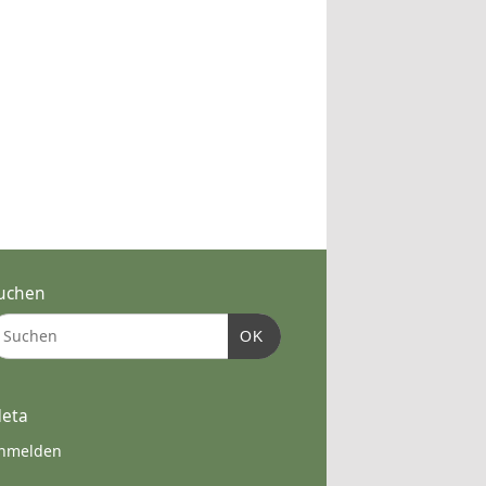
uchen
OK
eta
nmelden