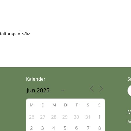
taltungsort</li>
Kalender
S
M
D
M
D
F
S
S
M
26
27
28
29
30
31
1
A
2
3
4
5
6
7
8