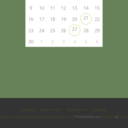
9
10
11
12
13
14
15
21
16
17
18
19
20
22
27
23
24
25
26
28
29
30
1
2
3
4
5
6
Kontakt
Impressum
Datenschutz
Sitemap
ebastian Schützenbruderschaft Küntrop e.V.
| Präsentiert von
Mantra
&
Word