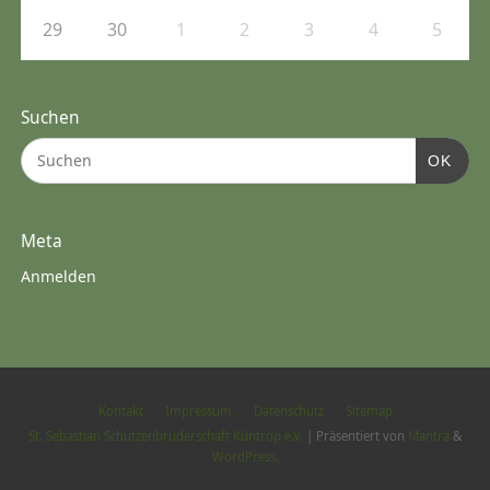
29
30
1
2
3
4
5
Suchen
OK
Meta
Anmelden
Kontakt
Impressum
Datenschutz
Sitemap
St. Sebastian Schützenbruderschaft Küntrop e.V.
| Präsentiert von
Mantra
&
WordPress.