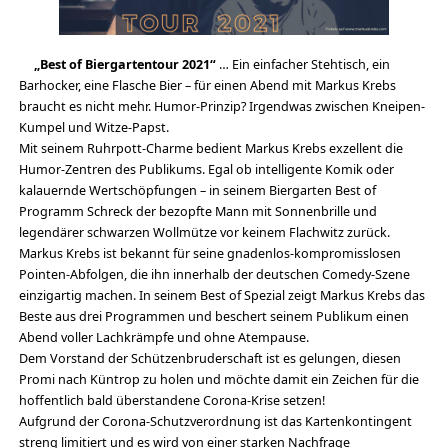
„Best of Biergartentour 2021“
… Ein einfacher Stehtisch, ein
Barhocker, eine Flasche Bier – für einen Abend mit Markus Krebs
braucht es nicht mehr. Humor-Prinzip? Irgendwas zwischen Kneipen-
Kumpel und Witze-Papst.
Mit seinem Ruhrpott-Charme bedient Markus Krebs exzellent die
Humor-Zentren des Publikums. Egal ob intelligente Komik oder
kalauernde Wertschöpfungen – in seinem Biergarten Best of
Programm Schreck der bezopfte Mann mit Sonnenbrille und
legendärer schwarzen Wollmütze vor keinem Flachwitz zurück.
Markus Krebs ist bekannt für seine gnadenlos-kompromisslosen
Pointen-Abfolgen, die ihn innerhalb der deutschen Comedy-Szene
einzigartig machen. In seinem Best of Spezial zeigt Markus Krebs das
Beste aus drei Programmen und beschert seinem Publikum einen
Abend voller Lachkrämpfe und ohne Atempause.
Dem Vorstand der Schützenbruderschaft ist es gelungen, diesen
Promi nach Küntrop zu holen und möchte damit ein Zeichen für die
hoffentlich bald überstandene Corona-Krise setzen!
Aufgrund der Corona-Schutzverordnung ist das Kartenkontingent
streng limitiert und es wird von einer starken Nachfrage