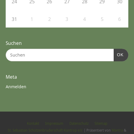
24
25
26
27
28
29
30
31
1
2
3
4
5
6
Suchen
OK
Meta
Anmelden
Kontakt
Impressum
Datenschutz
Sitemap
St. Sebastian Schützenbruderschaft Küntrop e.V.
| Präsentiert von
Mantra
&