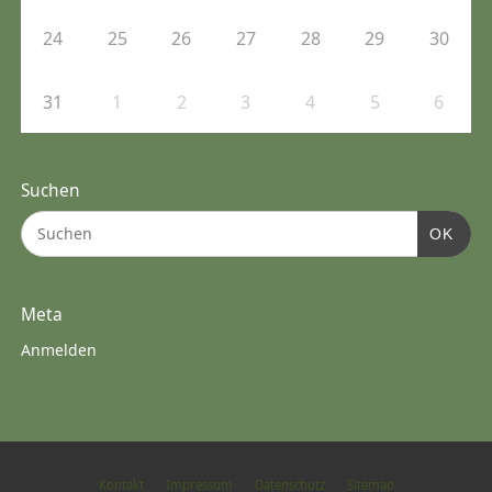
24
25
26
27
28
29
30
31
1
2
3
4
5
6
Suchen
OK
Meta
Anmelden
Kontakt
Impressum
Datenschutz
Sitemap