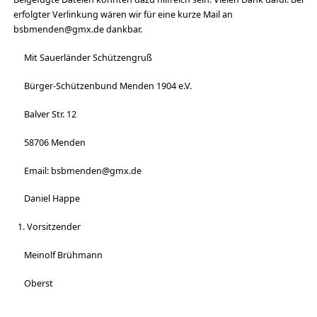
erfolgter Verlinkung wären wir für eine kurze Mail an
bsbmenden@gmx.de dankbar.
Mit Sauerländer Schützengruß
Bürger-Schützenbund Menden 1904 e.V.
Balver Str. 12
58706 Menden
Email: bsbmenden@gmx.de
Daniel Happe
Vorsitzender
Meinolf Brühmann
Oberst