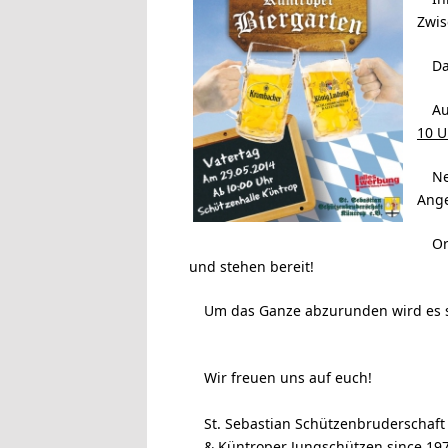
Zwis
Da
A
10 U
Ne
Ange
Or
und stehen bereit!
Um das Ganze abzurunden wird es se
Wir freuen uns auf euch!
St. Sebastian Schützenbruderschaf
&
Küntroper
Jungschützen
since
19