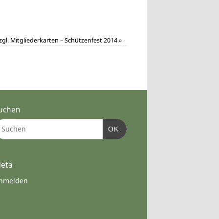
zgl. Mitgliederkarten – Schützenfest 2014
»
uchen
OK
eta
nmelden