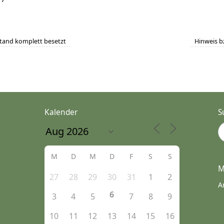
tand komplett besetzt
Hinweis b
Kalender
S
M
D
M
D
F
S
S
M
27
28
29
30
31
1
2
A
6
3
4
5
7
8
9
10
11
12
13
14
15
16