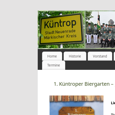
Home
Historie
Vorstand
Termine
1. Küntroper Biergarten –
L
Ih