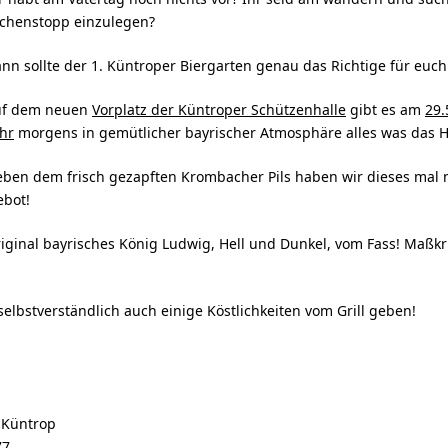
chenstopp einzulegen?
nn sollte der 1.
Küntroper
Biergarten genau das Richtige für euch
uf dem neuen
Vorplatz der
Küntroper
Schützenhalle
gibt es am
29.
hr
morgens in gemütlicher bayrischer Atmosphäre alles was das H
ben dem frisch gezapften Krombacher Pils h
aben wir dieses mal 
bot!
iginal bayrisches König Ludwig, Hell und Dunkel, vom Fass! Maßkr
lbstverständlich auch einige Köstlichkeiten vom Grill geben!
t
Küntrop
77