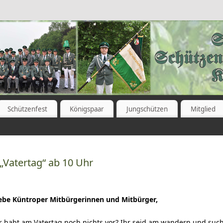
Schützenfest
Königspaar
Jungschützen
Mitglied
 „Vatertag“ ab 10 Uhr
iebe
Küntroper
Mitbürgerinnen und Mitbürger,
r habt am Vatertag noch nichts vor? Ihr seid am wandern und suc