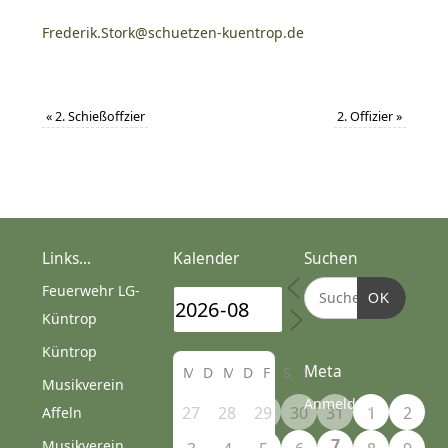
Frederik.Stork@schuetzen-kuentrop.de
«
2. Schießoffzier
2. Offizier
»
Links...
Kalender
Suchen
Feuerwehr LG-
OK
Küntrop
Küntrop
Meta
M
D
M
D
F
S
S
Musikverein
Anmelden
27
28
29
30
31
1
2
Affeln
7
Musikverein