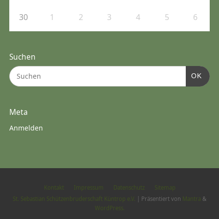
30
1
2
3
4
5
6
Suchen
OK
Meta
Anmelden
Kontakt
Impressum
Datenschutz
Sitemap
St. Sebastian Schützenbruderschaft Küntrop e.V.
| Präsentiert von
Mantra
&
WordPress.