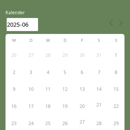
Kalender
M
D
M
D
F
S
S
26
27
28
29
30
31
1
2
3
4
5
6
7
8
9
10
11
12
13
14
15
21
16
17
18
19
20
22
27
23
24
25
26
28
29