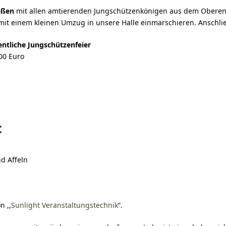
eßen
mit allen amtierenden Jungschützenkönigen aus dem Oberen 
t einem kleinen Umzug in unsere Halle einmarschieren. Anschlie
entliche Jungschützenfeier
,00 Euro
:
d Affeln
n ,,
Sunlight Veranstaltungstechnik
“.