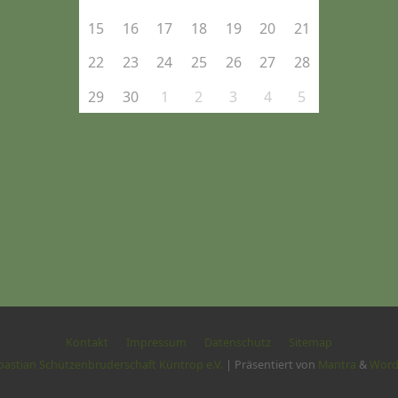
15
16
17
18
19
20
21
22
23
24
25
26
27
28
29
30
1
2
3
4
5
Kontakt
Impressum
Datenschutz
Sitemap
ebastian Schützenbruderschaft Küntrop e.V.
| Präsentiert von
Mantra
&
Word