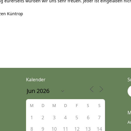
 eurerseits würden wir uns sehr freuen. Jeder ist eingeladen nich
zen Küntrop
Kalender
S
M
D
M
D
F
S
S
M
1
2
3
4
5
6
7
A
8
9
10
11
12
13
14