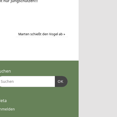
t nur Jungschützen!!!
Marten schießt den Vogel ab
»
uchen
OK
eta
nmelden