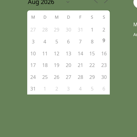
M
D
M
D
F
S
S
M
27
28
29
30
31
1
2
A
9
3
4
5
6
7
8
10
11
12
13
14
15
16
17
18
19
20
21
22
23
24
25
26
27
28
29
30
31
1
2
3
4
5
6