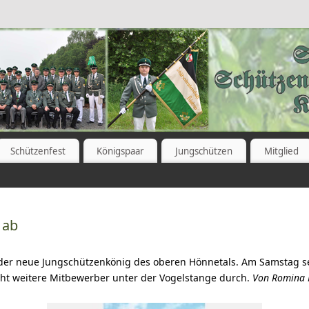
Schützenfest
Königspaar
Jungschützen
Mitglied
 ab
er neue Jungschützenkönig des oberen Hönnetals. Am Samstag se
ht weitere Mitbewerber unter der Vogelstange durch.
Von Romina M