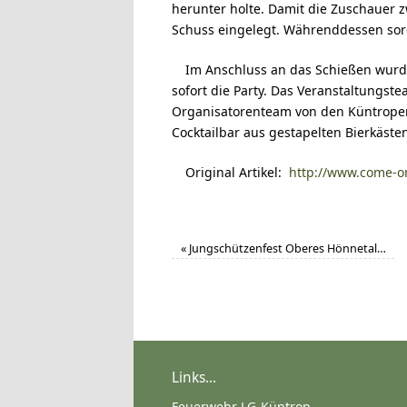
herunter holte. Damit die Zuschauer
Schuss eingelegt. Währenddessen sor
Im Anschluss an das Schießen wurde
sofort die Party. Das Veranstaltungst
Organisatorenteam von den Küntroper 
Cocktailbar aus gestapelten Bierkästen
Original Artikel:
http://www.come-o
«
Jungschützenfest Oberes Hönnetal…
Links...
Feuerwehr LG-Küntrop