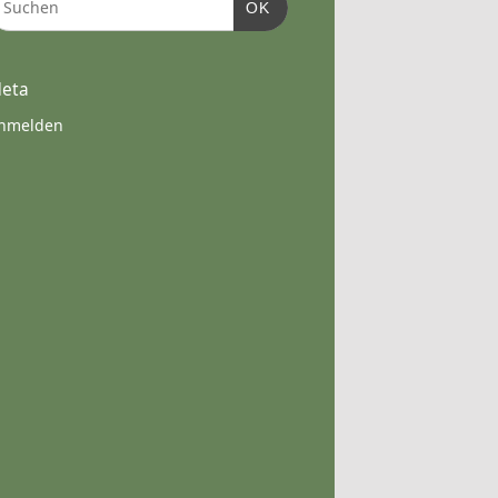
OK
eta
nmelden