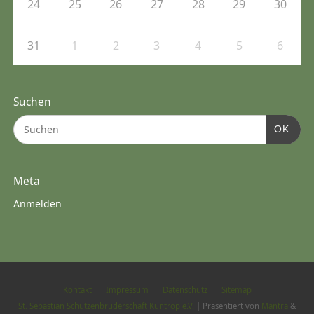
24
25
26
27
28
29
30
31
1
2
3
4
5
6
Suchen
OK
Meta
Anmelden
Kontakt
Impressum
Datenschutz
Sitemap
St. Sebastian Schützenbruderschaft Küntrop e.V.
| Präsentiert von
Mantra
&