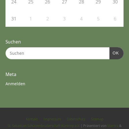
24
25
26
27
28
29
30
31
1
2
3
4
5
6
Suchen
OK
Meta
Anmelden
Kontakt
Impressum
Datenschutz
Sitemap
St. Sebastian Schützenbruderschaft Küntrop e.V.
| Präsentiert von
Mantra
&