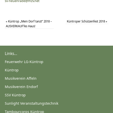
sv-neuenrade@mzv.net
«
Küntrop „Mein Dorf tanzt“ 2018 –
Küntroper Schützenfest 2018
»
AUSVERKAUFTes Haus!
Links...
Feuerwehr LG-Küntrop
Küntrop
Musikverein Affeln
Musikverein Endorf
SSV Küntrop
Sunlight Veranstaltungstechnik
Tambourcorps Küntrop