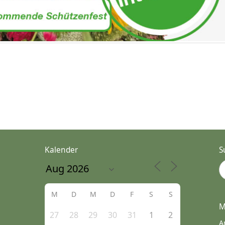
Kalender
S
M
D
M
D
F
S
S
M
27
28
29
30
31
1
2
A