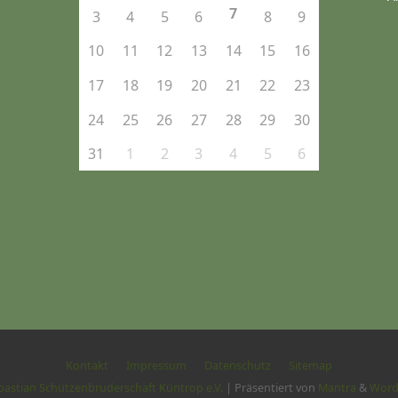
7
3
4
5
6
8
9
10
11
12
13
14
15
16
17
18
19
20
21
22
23
24
25
26
27
28
29
30
31
1
2
3
4
5
6
Kontakt
Impressum
Datenschutz
Sitemap
ebastian Schützenbruderschaft Küntrop e.V.
| Präsentiert von
Mantra
&
Word