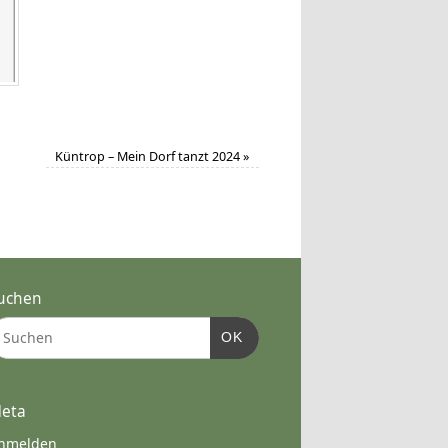
Küntrop – Mein Dorf tanzt 2024
»
uchen
OK
eta
nmelden