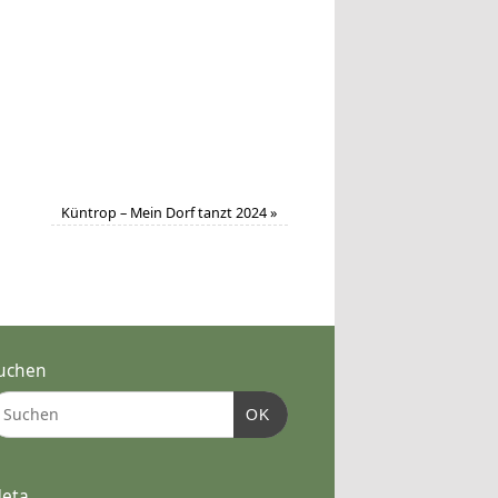
Küntrop – Mein Dorf tanzt 2024
»
uchen
OK
eta