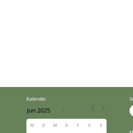
Kalender
S
M
D
M
D
F
S
S
M